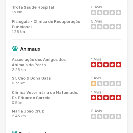
0
Avis
Trofa Saúde Hospital
1.9 km
0
Avis
Fisiogaia - Clínica de Recuperação
Funcional
1.38 km
Animaux
1
Avis
Associação dos Amigos dos
Animais do Porto
2.28 km
1
Avis
Sr. Cão & Dona Gata
6.73 km
1
Avis
Clínica Veterinária de Mafamude,
Dr. Eduardo Correia
0.8 km
0
Avis
Maria João Cruz
2.43 km