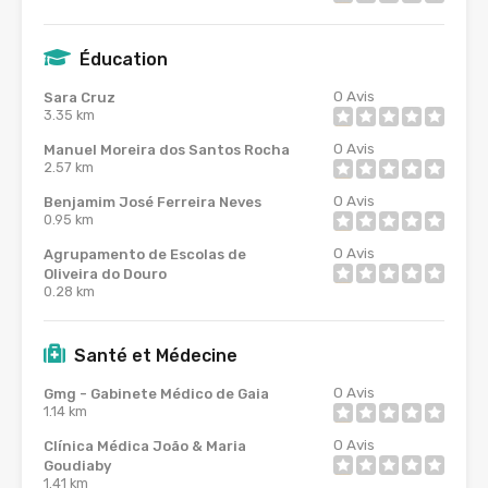
Éducation
0
Avis
Sara Cruz
3.35 km
0
Avis
Manuel Moreira dos Santos Rocha
2.57 km
0
Avis
Benjamim José Ferreira Neves
0.95 km
0
Avis
Agrupamento de Escolas de
Oliveira do Douro
0.28 km
Santé et Médecine
0
Avis
Gmg - Gabinete Médico de Gaia
1.14 km
0
Avis
Clínica Médica João & Maria
Goudiaby
1.41 km