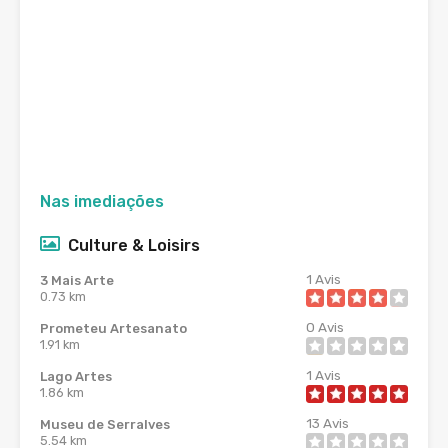
Nas imediações
Culture & Loisirs
1
Avis
3 Mais Arte
0.73 km
0
Avis
Prometeu Artesanato
1.91 km
1
Avis
Lago Artes
1.86 km
13
Avis
Museu de Serralves
5.54 km