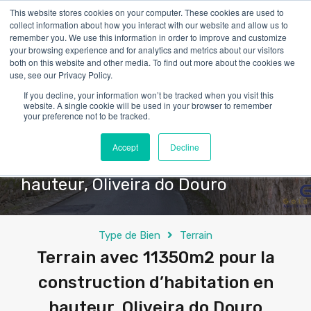
This website stores cookies on your computer. These cookies are used to
collect information about how you interact with our website and allow us to
remember you. We use this information in order to improve and customize
your browsing experience and for analytics and metrics about our visitors
both on this website and other media. To find out more about the cookies we
use, see our Privacy Policy.
If you decline, your information won’t be tracked when you visit this
website. A single cookie will be used in your browser to remember
your preference not to be tracked.
Terrain avec 11350m2 pour la
Accept
Decline
construction d’habitation en
hauteur, Oliveira do Douro
Type de Bien
Terrain
Terrain avec 11350m2 pour la
construction d’habitation en
hauteur, Oliveira do Douro