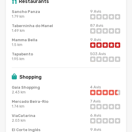
Restaurants
9
Avis
Sancho Panza
1.79 km
87
Avis
Taberninha do Manel
1.49 km
9
Avis
Mamma Bella
1.5 km
503
Avis
Tapabento
1.95 km
Shopping
4
Avis
Gaia Shopping
2.43 km
7
Avis
Mercado Beira-Rio
1.74 km
6
Avis
ViaCatarina
2.03 km
9
Avis
El Corte Inglés