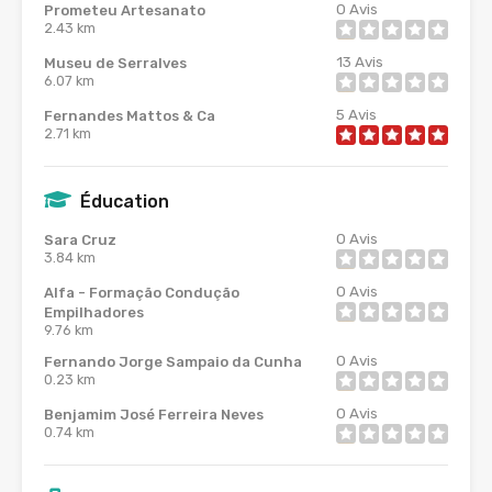
0
Avis
Prometeu Artesanato
2.43 km
13
Avis
Museu de Serralves
6.07 km
5
Avis
Fernandes Mattos & Ca
2.71 km
Éducation
0
Avis
Sara Cruz
3.84 km
0
Avis
Alfa - Formação Condução
Empilhadores
9.76 km
0
Avis
Fernando Jorge Sampaio da Cunha
0.23 km
0
Avis
Benjamim José Ferreira Neves
0.74 km