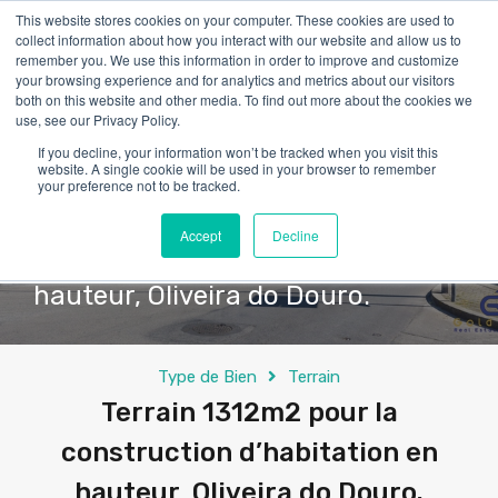
This website stores cookies on your computer. These cookies are used to
collect information about how you interact with our website and allow us to
remember you. We use this information in order to improve and customize
your browsing experience and for analytics and metrics about our visitors
both on this website and other media. To find out more about the cookies we
use, see our Privacy Policy.
If you decline, your information won’t be tracked when you visit this
website. A single cookie will be used in your browser to remember
your preference not to be tracked.
Terrain 1312m2 pour la
Accept
Decline
construction d’habitation en
hauteur, Oliveira do Douro.
Type de Bien
Terrain
Terrain 1312m2 pour la
construction d’habitation en
hauteur, Oliveira do Douro.