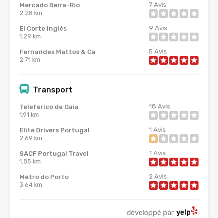
7
Avis
Mercado Beira-Rio
2.28 km
9
Avis
El Corte Inglés
1.29 km
5
Avis
Fernandes Mattos & Ca
2.71 km
Transport
18
Avis
Teleferico de Gaia
1.91 km
1
Avis
Elite Drivers Portugal
2.69 km
1
Avis
SACF Portugal Travel
1.85 km
2
Avis
Metro do Porto
3.64 km
développé par