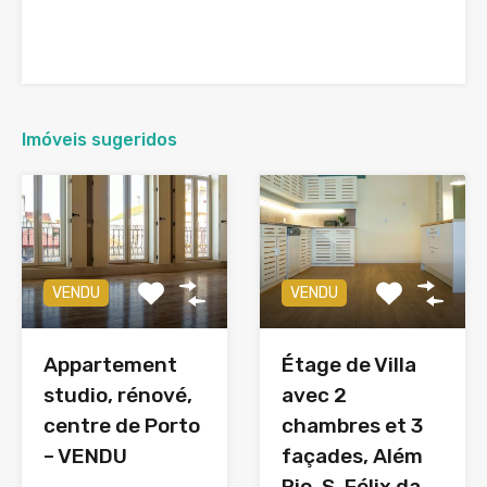
Imóveis sugeridos
VENDU
VENDU
Appartement
Étage de Villa
studio, rénové,
avec 2
centre de Porto
chambres et 3
– VENDU
façades, Além
Rio, S. Félix da