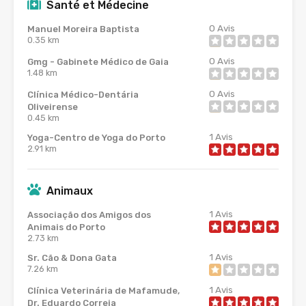
Santé et Médecine
0
Avis
Manuel Moreira Baptista
0.35 km
0
Avis
Gmg - Gabinete Médico de Gaia
1.48 km
0
Avis
Clínica Médico-Dentária
Oliveirense
0.45 km
1
Avis
Yoga-Centro de Yoga do Porto
2.91 km
Animaux
1
Avis
Associação dos Amigos dos
Animais do Porto
2.73 km
1
Avis
Sr. Cão & Dona Gata
7.26 km
1
Avis
Clínica Veterinária de Mafamude,
Dr. Eduardo Correia