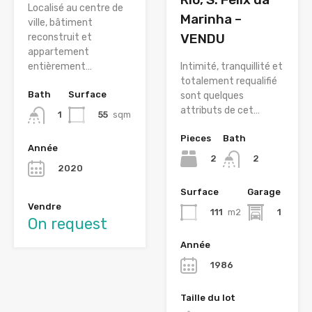
Localisé au centre de
Marinha –
ville, bâtiment
VENDU
reconstruit et
appartement
entièrement…
Intimité, tranquillité et
totalement requalifié
Bath
Surface
sont quelques
attributs de cet…
55
sqm
1
Pieces
Bath
Année
2
2
2020
Surface
Garage
Vendre
111
m2
1
On request
Année
1986
Taille du lot