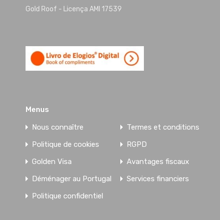
Gold Roof - Licença AMI 17539
Elogiado
Profissi
Menus
Nous connaître
Termes et conditions
Elogiado 
Politique de cookies
RGPD
Tive o privilégio de trabalhar com as pessoa
Golden Visa
Avantages fiscaux
Conheço-os como seres humanos e como profi
São pessoas com carácter, com valores, hon
Déménager au Portugal
Services financiers
muito profissionais.
Politique confidentiel
Sei do que falo, por isso recomendo com tod