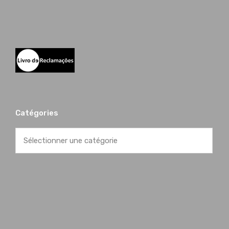
 por Manuel Soares
onalismo, eficiência.
Catégories
por Sofia Guimarães
s que estão à frente da Gold Roof.
ssionais, são extraordinários.
estas, com experiência no ramo de anos…e muito, mas
a a certeza.