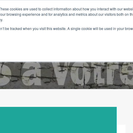
These cookies are used to collect information about how you interact with our webs
our browsing experience and for analytics and metrics about our visitors both on th
y.
on’t be tracked when you visit this website. A single cookie will be used in your b
eil
Biens
Les services
Vivre au Portugal
Blog