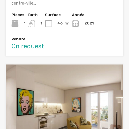
centre-ville…
Pieces
Bath
Surface
Année
1
46
m²
2021
1
Vendre
On request