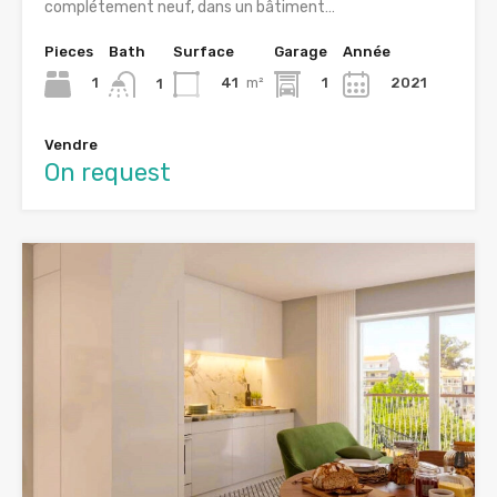
complétement neuf, dans un bâtiment…
Pieces
Bath
Surface
Garage
Année
1
41
m²
1
2021
1
Vendre
On request