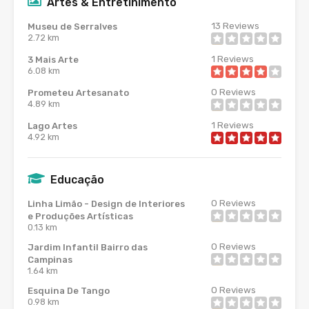
Artes & Entretinimento
13
Reviews
Museu de Serralves
2.72 km
1
Reviews
3 Mais Arte
6.08 km
0
Reviews
Prometeu Artesanato
4.89 km
1
Reviews
Lago Artes
4.92 km
Educação
0
Reviews
Linha Limão - Design de Interiores
e Produções Artísticas
0.13 km
0
Reviews
Jardim Infantil Bairro das
Campinas
1.64 km
0
Reviews
Esquina De Tango
0.98 km