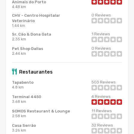
Animais do Porto
4.48 km
0
Reviews
CHV - Centro Hospitalar
Veterinário
1.44 km
1
Reviews
Sr. Cão & Dona Gata
2.35 km
0
Reviews
Pet Shop Dallas
2.44 km
Restaurantes
503
Reviews
Tapabento
4.8 km
4
Reviews
Terminal 4450
3.68 km
11
Reviews
SOMOS Restaurant & Lounge
2.58 km
32
Reviews
Casa Serrão
3.26 km