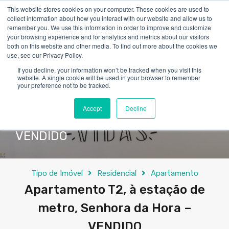
This website stores cookies on your computer. These cookies are used to
collect information about how you interact with our website and allow us to
remember you. We use this information in order to improve and customize
your browsing experience and for analytics and metrics about our visitors
both on this website and other media. To find out more about the cookies we
use, see our Privacy Policy.
If you decline, your information won’t be tracked when you visit this
website. A single cookie will be used in your browser to remember
your preference not to be tracked.
Apartamento T2, à estação de
Accept
Decline
metro, Senhora da Hora –
VENDIDO
Tipo de Imóvel
Residencial
Apartamento
Apartamento T2, à estação de
metro, Senhora da Hora –
VENDIDO