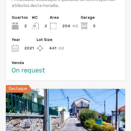
atributos desta moradia…
Quartos
WC
Area
Garage
2
204
m2
5
2
Year
Lot Size
2021
461
m2
Venda
On request
Destaque