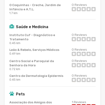
0
Reviews
O Coquinhas - Creche, Jardim de
Infância e A.T.L.
1.7 km
Saúde e Medicina
0
Reviews
Instituto Cuf - Diagnóstico e
Tratamento
0.45 km
0
Reviews
Leão & Rebelo, Serviços Médicos
0.49 km
0
Reviews
Centro Social e Paroquial da
Senhora da Hora
0.72 km
0
Reviews
Centro de Dermatologia Epidermis
0.45 km
Pets
1
Reviews
Associação dos Amigos dos