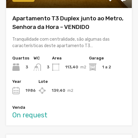
Apartamento T3 Duplex junto ao Metro,
Senhora da Hora – VENDIDO
Tranquilidade com centralidade, são algumas das
características deste apartamento T3…
Quartos
WC
Area
Garage
3
113,40
m2
1 a 2
3
Year
Lote
1986
139,40
m2
Venda
On request