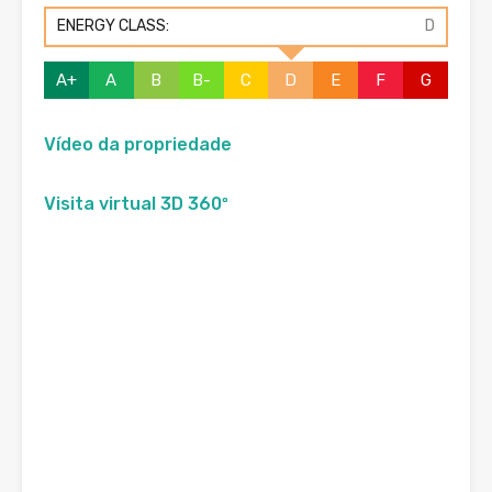
ENERGY CLASS:
D
A+
A
B
B-
C
D
E
F
G
Vídeo da propriedade
Visita virtual 3D 360º