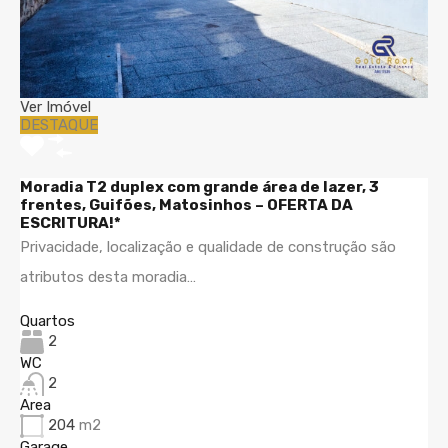
Ver Imóvel
DESTAQUE
Moradia T2 duplex com grande área de lazer, 3
frentes, Guifões, Matosinhos – OFERTA DA
ESCRITURA!*
Privacidade, localização e qualidade de construção são
atributos desta moradia…
Quartos
2
WC
2
Area
204
m2
Garage