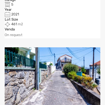
5
Year
2021
Lot Size
461
m2
Venda
On request
Featured