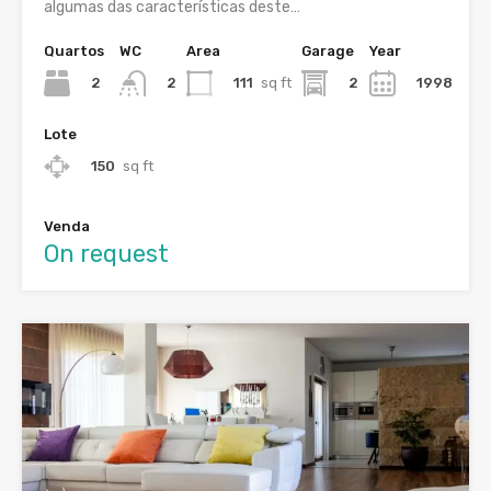
algumas das características deste…
Quartos
WC
Area
Garage
Year
2
111
sq ft
2
1998
2
Lote
150
sq ft
Venda
On request