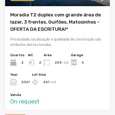
Moradia T2 duplex com grande área de
lazer, 3 frentes, Guifões, Matosinhos –
OFERTA DA ESCRITURA!*
Privacidade, localização e qualidade de construção são
atributos desta moradia…
Quartos
WC
Area
Garage
2
204
m2
5
2
Year
Lot Size
2021
461
m2
Venda
On request