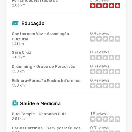
5
Reviews
Fernandes Mattos & Ca
2.86 km
Educação
0
Reviews
Contos com Voz - Associação
Cultural
1.41 km
0
Reviews
Sara Cruz
3.08 km
0
Reviews
Drumming - Grupo de Percursão
1.58 km
0
Reviews
Edincra-Formaï e Ensino Informico
1.58 km
Saúde e Medicina
1
Reviews
Bud Temple - Cannabis Cult
2.51 km
0
Reviews
Carlos Portinha - Serviços Médicos