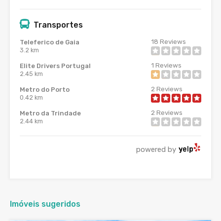
Transportes
18
Reviews
Teleferico de Gaia
3.2 km
1
Reviews
Elite Drivers Portugal
2.45 km
2
Reviews
Metro do Porto
0.42 km
2
Reviews
Metro da Trindade
2.44 km
powered by
Imóveis sugeridos