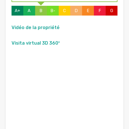
A+
A
B
B-
C
D
E
F
G
Vidéo de la propriété
Visita virtual 3D 360º