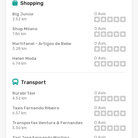
Shopping
0
Avis
Big Junior
2.52 km
0
Avis
Shop Milano
7.86 km
0
Avis
Martifanel - Artigos de Bebe
3.28 km
0
Avis
Helen Moda
6.74 km
Transport
0
Avis
Rurabi Táxi
4.52 km
0
Avis
Taxis Fernando Ribeiro
6.57 km
0
Avis
Transportes Ventura & Fernandes
5.56 km
0
Avis
Taxi Jose Fernando Martins