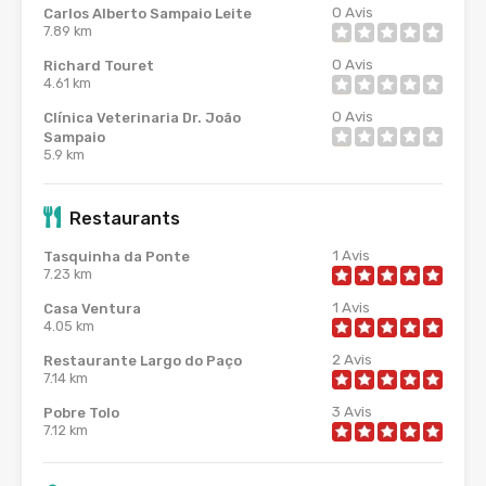
0
Avis
Carlos Alberto Sampaio Leite
7.89 km
0
Avis
Richard Touret
4.61 km
0
Avis
Clínica Veterinaria Dr. João
Sampaio
5.9 km
Restaurants
1
Avis
Tasquinha da Ponte
7.23 km
1
Avis
Casa Ventura
4.05 km
2
Avis
Restaurante Largo do Paço
7.14 km
3
Avis
Pobre Tolo
7.12 km