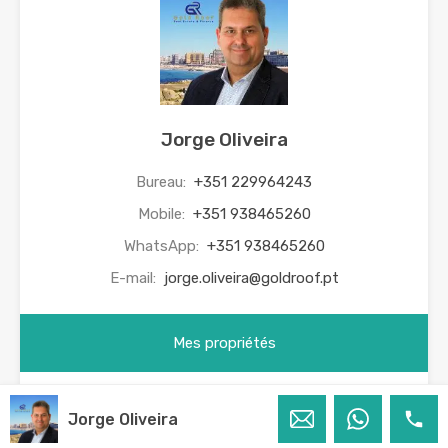
Jorge Oliveira
Bureau:
+351 229964243
Mobile:
+351 938465260
WhatsApp:
+351 938465260
E-mail:
jorge.oliveira@goldroof.pt
Mes propriétés
Jorge Oliveira