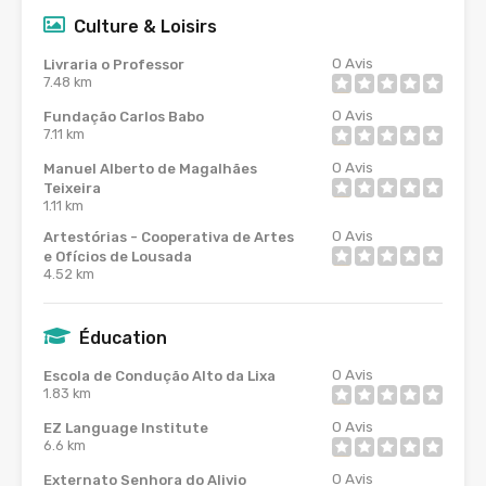
Culture & Loisirs
0
Avis
Livraria o Professor
7.48 km
0
Avis
Fundação Carlos Babo
7.11 km
0
Avis
Manuel Alberto de Magalhães
Teixeira
1.11 km
0
Avis
Artestórias - Cooperativa de Artes
e Ofícios de Lousada
4.52 km
Éducation
0
Avis
Escola de Condução Alto da Lixa
1.83 km
0
Avis
EZ Language Institute
6.6 km
0
Avis
Externato Senhora do Alivio