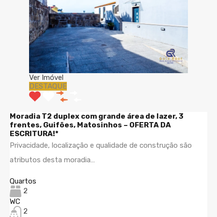
Ver Imóvel
DESTAQUE
Moradia T2 duplex com grande área de lazer, 3
frentes, Guifões, Matosinhos – OFERTA DA
ESCRITURA!*
Privacidade, localização e qualidade de construção são
atributos desta moradia…
Quartos
2
WC
2