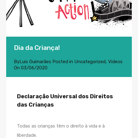
Dia da Criança!
By
Luis Guimarães
Posted in
Uncategorized
,
Videos
On
03/06/2020
Declaração Universal dos Direitos
das Crianças
Todas as crianças têm o direito à vida e à
liberdade.