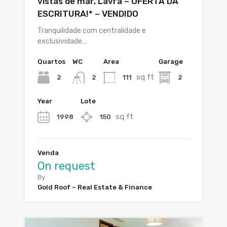
vistas de mar, Lavra – OFERTA DA
ESCRITURA!* – VENDIDO
Tranquilidade com centralidade e
exclusividade…
Quartos
WC
Area
Garage
sq ft
2
111
2
2
Year
Lote
sq ft
1998
150
Venda
On request
By
Gold Roof – Real Estate & Finance