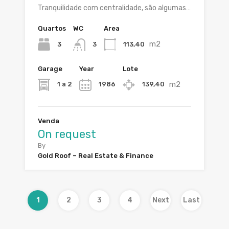
Tranquilidade com centralidade, são algumas…
Quartos
WC
Area
m2
3
113,40
3
Garage
Year
Lote
m2
1 a 2
1986
139,40
Venda
On request
By
Gold Roof – Real Estate & Finance
1
2
3
4
Next
Last